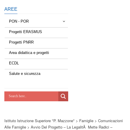
AREE
PON - POR
Progetti ERASMUS
Tessere la rete
Progetti PNRR
Estate a scuola
Area didattica e progetti
Scuola d'estate
ECDL
Miglioriamoci
Salute e sicurezza
Realizzazione di reti locali, cablate e
wireless nelle scuole
Lab Green
Socializziamo
Istituto Istruzione Superiore "P. Mazzone"
>
Famiglie
>
Comunicazioni
Potenziamoci
Alle Famiglie
>
Avvio Del Progetto – La LegalitÃ Mette Radici –