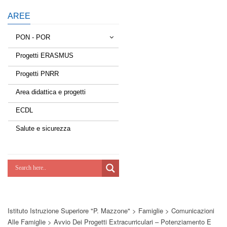
AREE
PON - POR
Progetti ERASMUS
Tessere la rete
Progetti PNRR
Estate a scuola
Area didattica e progetti
Scuola d'estate
ECDL
Miglioriamoci
Salute e sicurezza
Realizzazione di reti locali, cablate e
wireless nelle scuole
Lab Green
Socializziamo
Istituto Istruzione Superiore "P. Mazzone"
>
Famiglie
>
Comunicazioni
Potenziamoci
Alle Famiglie
>
Avvio Dei Progetti Extracurriculari – Potenziamento E