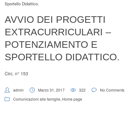
Sportello Didattico.
Digital Board
AVVIO DEI PROGETTI
EXTRACURRICULARI –
POTENZIAMENTO E
SPORTELLO DIDATTICO.
Circ. n° 153
admin
Marzo 31, 2017
322
No Comments
Comunicazioni alle famiglie
,
Home page