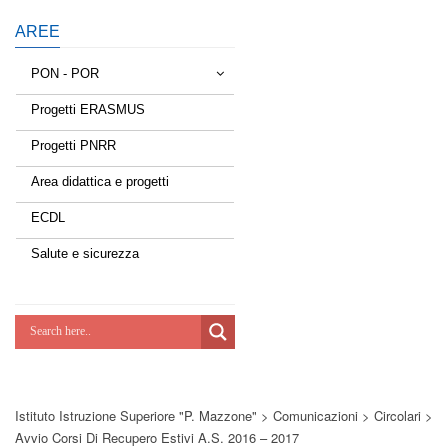
AREE
PON - POR
Progetti ERASMUS
Tessere la rete
Progetti PNRR
Estate a scuola
Area didattica e progetti
Scuola d'estate
ECDL
Miglioriamoci
Salute e sicurezza
Realizzazione di reti locali, cablate e
wireless nelle scuole
Lab Green
Socializziamo
Istituto Istruzione Superiore "P. Mazzone"
>
Comunicazioni
>
Circolari
>
Potenziamoci
Avvio Corsi Di Recupero Estivi A.s. 2016 – 2017