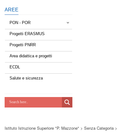
AREE
PON - POR
Progetti ERASMUS
Tessere la rete
Progetti PNRR
Estate a scuola
Area didattica e progetti
Scuola d'estate
ECDL
Miglioriamoci
Salute e sicurezza
Realizzazione di reti locali, cablate e
wireless nelle scuole
Lab Green
Socializziamo
Istituto Istruzione Superiore "P. Mazzone"
>
Senza Categoria
>
Potenziamoci