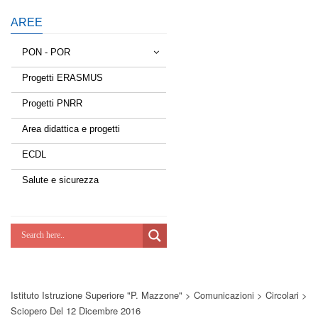
AREE
PON - POR
Progetti ERASMUS
Tessere la rete
Progetti PNRR
Estate a scuola
Area didattica e progetti
Scuola d'estate
ECDL
Miglioriamoci
Salute e sicurezza
Realizzazione di reti locali, cablate e
wireless nelle scuole
Lab Green
Socializziamo
Istituto Istruzione Superiore "P. Mazzone"
>
Comunicazioni
>
Circolari
>
Potenziamoci
Sciopero Del 12 Dicembre 2016