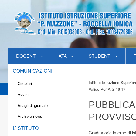
DOCENTI
ATA
STUDENTI
F
COMUNICAZIONI
Istituto Istruzione Superio
Circolari
Valide Per A S 16 17
Avvisi
PUBBLICA
Ritagli di giornale
PROVVISO
Archivio news
L’ISTITUTO
Graduatorie interne di is