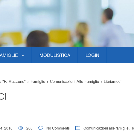
AMIGLIE
MODULISTICA
LOGIN
re "P. Mazzone"
>
Famiglie
>
Comunicazioni Alle Famiglie
>
Libriamoci
CI
24, 2016
266
No Comments
Comunicazioni alle famiglie
,
H