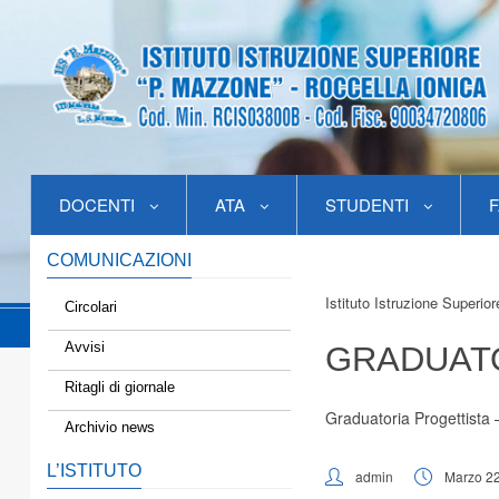
DOCENTI
ATA
STUDENTI
F
COMUNICAZIONI
Istituto Istruzione Superio
Circolari
Avvisi
GRADUATO
Ritagli di giornale
Graduatoria Progettista
Archivio news
L’ISTITUTO
admin
Marzo 22