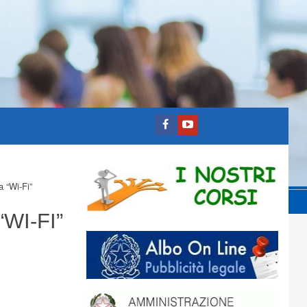
a “Wi-Fi”
WI-FI”