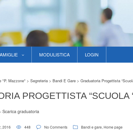
AMIGLIE
MODULISTICA
LOGIN
re "P. Mazzone"
>
Segreteria
>
Bandi E Gare
>
Graduatoria Progettista “scuol
RIA PROGETTISTA “SCUOLA “
 –
Scarica graduatoria
, 2016
448
No Comments
Bandi e gare
,
Home page