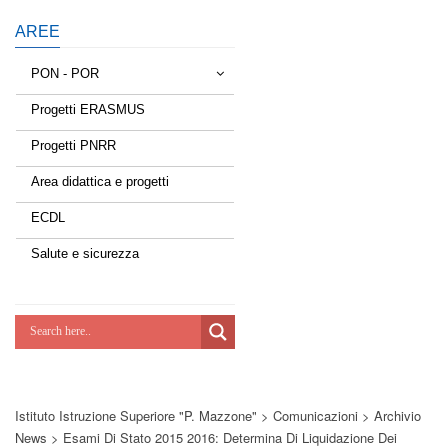
AREE
PON - POR
Progetti ERASMUS
Tessere la rete
Progetti PNRR
Estate a scuola
Area didattica e progetti
Scuola d'estate
ECDL
Miglioriamoci
Salute e sicurezza
Realizzazione di reti locali, cablate e
wireless nelle scuole
Lab Green
Socializziamo
Istituto Istruzione Superiore "P. Mazzone"
>
Comunicazioni
>
Archivio
Potenziamoci
News
>
Esami Di Stato 2015 2016: Determina Di Liquidazione Dei