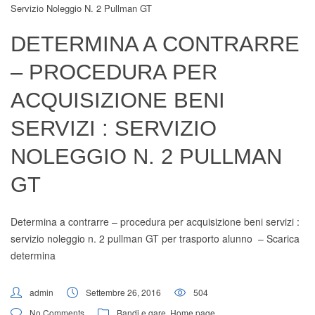
Servizio Noleggio N. 2 Pullman GT
Digital Board
DETERMINA A CONTRARRE
– PROCEDURA PER
ACQUISIZIONE BENI
SERVIZI : SERVIZIO
NOLEGGIO N. 2 PULLMAN
GT
Determina a contrarre – procedura per acquisizione beni servizi :
servizio noleggio n. 2 pullman GT per trasporto alunno –
Scarica
determina
admin
Settembre 26, 2016
504
No Comments
Bandi e gare
,
Home page