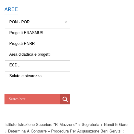
AREE
PON - POR
Progetti ERASMUS
Tessere la rete
Progetti PNRR
Estate a scuola
Area didattica e progetti
Scuola d'estate
ECDL
Miglioriamoci
Salute e sicurezza
Realizzazione di reti locali, cablate e
wireless nelle scuole
Lab Green
Socializziamo
Istituto Istruzione Superiore "P. Mazzone"
>
Segreteria
>
Bandi E Gare
Potenziamoci
>
Determina A Contrarre – Procedura Per Acquisizione Beni Servizi :