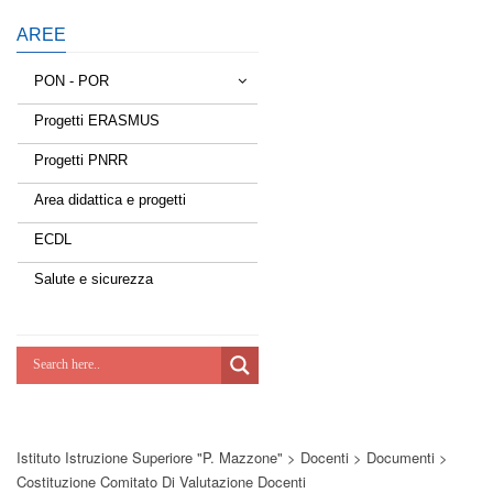
AREE
PON - POR
Progetti ERASMUS
Tessere la rete
Progetti PNRR
Estate a scuola
Area didattica e progetti
Scuola d'estate
ECDL
Miglioriamoci
Salute e sicurezza
Realizzazione di reti locali, cablate e
wireless nelle scuole
Lab Green
Socializziamo
Istituto Istruzione Superiore "P. Mazzone"
>
Docenti
>
Documenti
>
Potenziamoci
Costituzione Comitato Di Valutazione Docenti