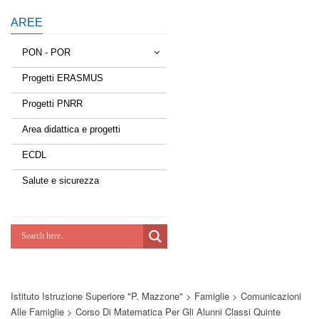
AREE
PON - POR
Progetti ERASMUS
Tessere la rete
Progetti PNRR
Estate a scuola
Area didattica e progetti
Scuola d'estate
ECDL
Miglioriamoci
Salute e sicurezza
Realizzazione di reti locali, cablate e
wireless nelle scuole
Lab Green
Socializziamo
Istituto Istruzione Superiore "P. Mazzone"
>
Famiglie
>
Comunicazioni
Potenziamoci
Alle Famiglie
>
Corso Di Matematica Per Gli Alunni Classi Quinte