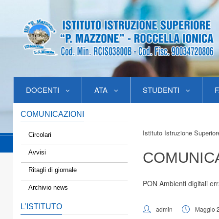
DOCENTI
ATA
STUDENTI
F
COMUNICAZIONI
Istituto Istruzione Superio
Circolari
Avvisi
COMUNICA
Ritagli di giornale
PON Ambienti digitali err
Archivio news
L’ISTITUTO
admin
Maggio 2