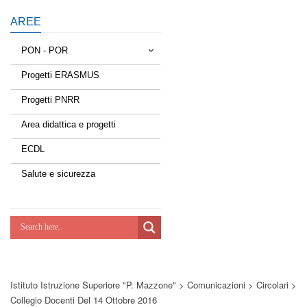
AREE
PON - POR
Progetti ERASMUS
Tessere la rete
Progetti PNRR
Estate a scuola
Area didattica e progetti
Scuola d'estate
ECDL
Miglioriamoci
Salute e sicurezza
Realizzazione di reti locali, cablate e
wireless nelle scuole
Lab Green
Socializziamo
Istituto Istruzione Superiore "P. Mazzone"
>
Comunicazioni
>
Circolari
>
Potenziamoci
Collegio Docenti Del 14 Ottobre 2016