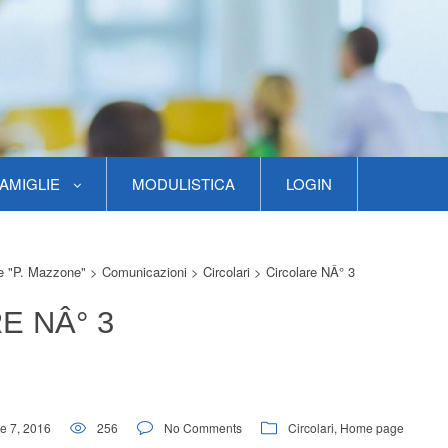
AMIGLIE
MODULISTICA
LOGIN
re "P. Mazzone"
>
Comunicazioni
>
Circolari
>
Circolare NÂ° 3
E NÂ° 3
e 7, 2016
256
No Comments
Circolari
,
Home page