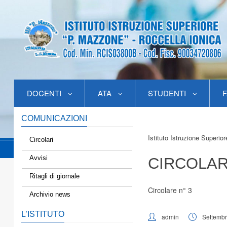
DOCENTI
ATA
STUDENTI
F
COMUNICAZIONI
Istituto Istruzione Superio
Circolari
Avvisi
CIRCOLAR
Ritagli di giornale
Circolare n° 3
Archivio news
L’ISTITUTO
admin
Settembr