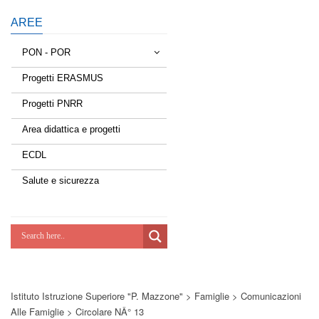
AREE
PON - POR
Progetti ERASMUS
Tessere la rete
Progetti PNRR
Estate a scuola
Area didattica e progetti
Scuola d'estate
ECDL
Miglioriamoci
Salute e sicurezza
Realizzazione di reti locali, cablate e
wireless nelle scuole
Lab Green
Socializziamo
Istituto Istruzione Superiore "P. Mazzone"
>
Famiglie
>
Comunicazioni
Potenziamoci
Alle Famiglie
>
Circolare NÂ° 13