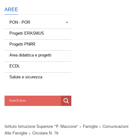
AREE
PON - POR
Progetti ERASMUS
Tessere la rete
Progetti PNRR
Estate a scuola
Area didattica e progetti
Scuola d'estate
ECDL
Miglioriamoci
Salute e sicurezza
Realizzazione di reti locali, cablate e
wireless nelle scuole
Lab Green
Socializziamo
Istituto Istruzione Superiore "P. Mazzone"
>
Famiglie
>
Comunicazioni
Potenziamoci
Alle Famiglie
>
Circolare N. 79