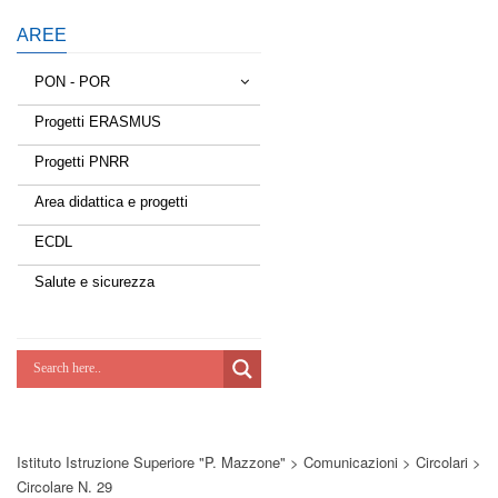
AREE
PON - POR
Progetti ERASMUS
Tessere la rete
Progetti PNRR
Estate a scuola
Area didattica e progetti
Scuola d'estate
ECDL
Miglioriamoci
Salute e sicurezza
Realizzazione di reti locali, cablate e
wireless nelle scuole
Lab Green
Socializziamo
Istituto Istruzione Superiore "P. Mazzone"
>
Comunicazioni
>
Circolari
>
Potenziamoci
Circolare N. 29