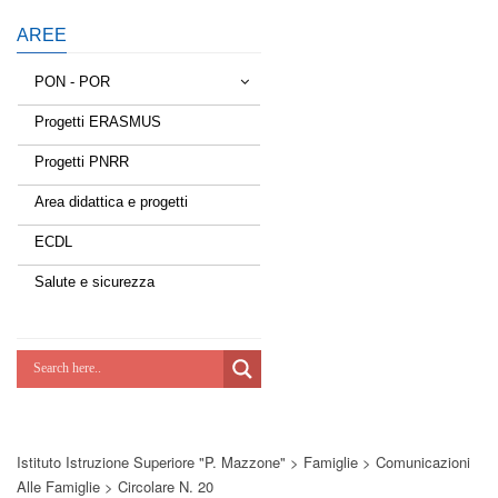
AREE
PON - POR
Progetti ERASMUS
Tessere la rete
Progetti PNRR
Estate a scuola
Area didattica e progetti
Scuola d'estate
ECDL
Miglioriamoci
Salute e sicurezza
Realizzazione di reti locali, cablate e
wireless nelle scuole
Lab Green
Socializziamo
Istituto Istruzione Superiore "P. Mazzone"
>
Famiglie
>
Comunicazioni
Potenziamoci
Alle Famiglie
>
Circolare N. 20