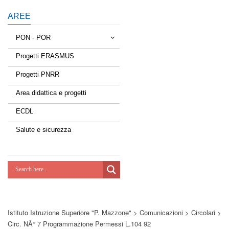
AREE
PON - POR
Progetti ERASMUS
Tessere la rete
Progetti PNRR
Estate a scuola
Area didattica e progetti
Scuola d'estate
ECDL
Miglioriamoci
Salute e sicurezza
Realizzazione di reti locali, cablate e
wireless nelle scuole
Lab Green
Socializziamo
Istituto Istruzione Superiore "P. Mazzone"
>
Comunicazioni
>
Circolari
>
Potenziamoci
Circ. NÂ° 7 Programmazione Permessi L.104 92