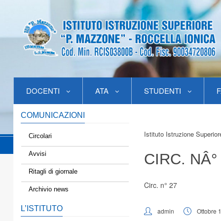
DOCENTI
ATA
STUDENTI
F
COMUNICAZIONI
Istituto Istruzione Superio
Circolari
Avvisi
CIRC. NÂ°
Ritagli di giornale
Circ. n° 27
Archivio news
L’ISTITUTO
admin
Ottobre 