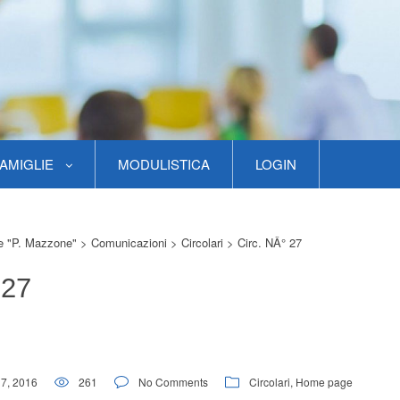
AMIGLIE
MODULISTICA
LOGIN
re "P. Mazzone"
>
Comunicazioni
>
Circolari
>
Circ. NÂ° 27
 27
17, 2016
261
No Comments
Circolari
,
Home page