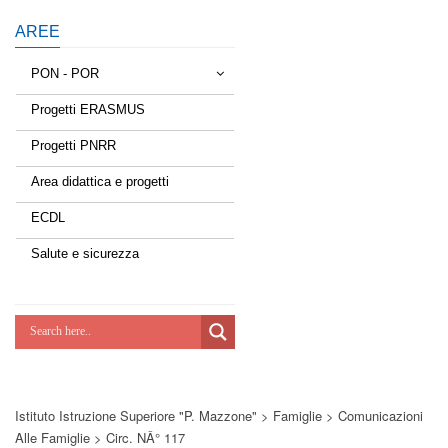
AREE
PON - POR
Progetti ERASMUS
Tessere la rete
Progetti PNRR
Estate a scuola
Area didattica e progetti
Scuola d'estate
ECDL
Miglioriamoci
Salute e sicurezza
Realizzazione di reti locali, cablate e
wireless nelle scuole
Lab Green
Socializziamo
Istituto Istruzione Superiore "P. Mazzone"
>
Famiglie
>
Comunicazioni
Potenziamoci
Alle Famiglie
>
Circ. NÂ° 117