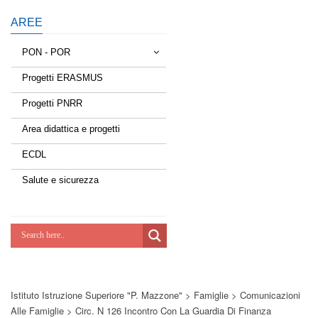
AREE
PON - POR
Progetti ERASMUS
Tessere la rete
Progetti PNRR
Estate a scuola
Area didattica e progetti
Scuola d'estate
ECDL
Miglioriamoci
Salute e sicurezza
Realizzazione di reti locali, cablate e
wireless nelle scuole
Lab Green
Socializziamo
Istituto Istruzione Superiore "P. Mazzone"
>
Famiglie
>
Comunicazioni
Potenziamoci
Alle Famiglie
>
Circ. N 126 Incontro Con La Guardia Di Finanza