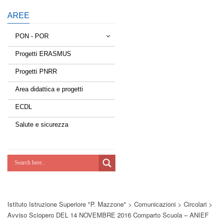
AREE
PON - POR
Progetti ERASMUS
Tessere la rete
Progetti PNRR
Estate a scuola
Area didattica e progetti
Scuola d'estate
ECDL
Miglioriamoci
Salute e sicurezza
Realizzazione di reti locali, cablate e
wireless nelle scuole
Lab Green
Socializziamo
Istituto Istruzione Superiore "P. Mazzone"
>
Comunicazioni
>
Circolari
>
Potenziamoci
Avviso Sciopero DEL 14 NOVEMBRE 2016 Comparto Scuola – ANIEF