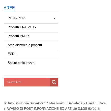
AREE
PON - POR
Progetti ERASMUS
Tessere la rete
Progetti PNRR
Estate a scuola
Area didattica e progetti
Scuola d'estate
ECDL
Miglioriamoci
Salute e sicurezza
Realizzazione di reti locali, cablate e
wireless nelle scuole
Lab Green
Socializziamo
Istituto Istruzione Superiore "P. Mazzone"
>
Segreteria
>
Bandi E Gare
Potenziamoci
>
AVVISO DI POST INFORMAZIONE EX ART. 29 D.LGS 50/2016