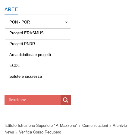
AREE
PON - POR
Progetti ERASMUS
Tessere la rete
Progetti PNRR
Estate a scuola
Area didattica e progetti
Scuola d'estate
ECDL
Miglioriamoci
Salute e sicurezza
Realizzazione di reti locali, cablate e
wireless nelle scuole
Lab Green
Socializziamo
Istituto Istruzione Superiore "P. Mazzone"
>
Comunicazioni
>
Archivio
Potenziamoci
News
>
Verifica Corso Recupero