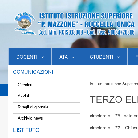
DOCENTI
ATA
STUDENTI
F
COMUNICAZIONI
Istituto Istruzione Superio
Circolari
Avvisi
TERZO EL
Ritagli di giornale
circolare n. 178
–
nota pr
Archivio news
circolare n. 177
– Chiusu
L’ISTITUTO