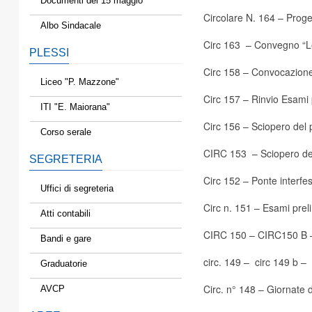
Documenti del 15 maggio
Circolare N. 164
– Proget
Albo Sindacale
Circ 163
– Convegno “Le 
PLESSI
Circ 158
– Convocazione 
Liceo "P. Mazzone"
Circ 157
– Rinvio Esami 
ITI "E. Maiorana"
Circ 156
– Sciopero del 
Corso serale
CIRC 153
– Sciopero de
SEGRETERIA
Circ 152
– Ponte interfe
Uffici di segreteria
Circ n. 151
– Esami preli
Atti contabili
CIRC 150
–
CIRC150 B
–
Bandi e gare
circ. 149
–
circ 149 b
– 
Graduatorie
Circ. n° 148
– Giornate d
AVCP