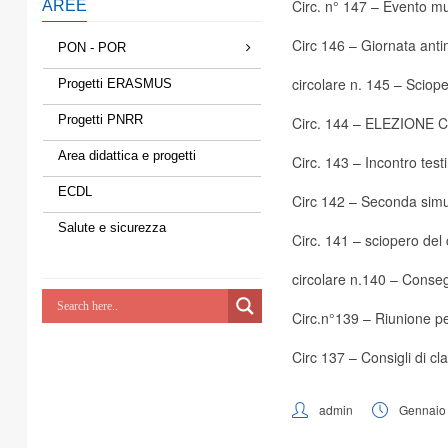
Circ. n° 147
– Evento mu
AREE
Circ 146
– Giornata anti
PON - POR
circolare n. 145
– Sciope
Progetti ERASMUS
Progetti PNRR
Circ. 144
– ELEZIONE C
Area didattica e progetti
Circ. 143
– Incontro test
ECDL
Circ 142
– Seconda simul
Salute e sicurezza
Circ. 141
– sciopero del
circolare n.140
– Consegn
Circ.n°139
– Riunione pe
Circ 137
– Consigli di cl
admin
Gennaio 