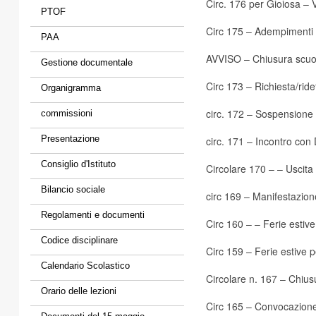
Circ. 176 per Gioiosa
– V
PTOF
Circ 175
– Adempimenti di
PAA
AVVISO
– Chiusura scuo
Gestione documentale
Circ 173
– Richiesta/rid
Organigramma
circ. 172
– Sospensione r
commissioni
Presentazione
circ. 171
– Incontro con 
Consiglio d'Istituto
Circolare 170
– – Uscita
Bilancio sociale
circ 169
– Manifestazion
Regolamenti e documenti
Circ 160
– – Ferie esti
Codice disciplinare
Circ 159
– Ferie estive 
Calendario Scolastico
Circolare n. 167
– Chiusu
Orario delle lezioni
Circ 165
– Convocazione