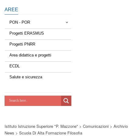
AREE
PON - POR
Progetti ERASMUS
Tessere la rete
Progetti PNRR
Estate a scuola
Area didattica e progetti
Scuola d'estate
ECDL
Miglioriamoci
Salute e sicurezza
Realizzazione di reti locali, cablate e
wireless nelle scuole
Lab Green
Socializziamo
Istituto Istruzione Superiore "P. Mazzone"
>
Comunicazioni
>
Archivio
Potenziamoci
News
>
Scuola Di Alta Formazione Filosofia