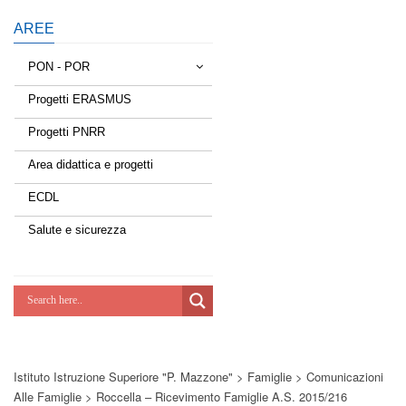
AREE
PON - POR
Progetti ERASMUS
Tessere la rete
Progetti PNRR
Estate a scuola
Area didattica e progetti
Scuola d'estate
ECDL
Miglioriamoci
Salute e sicurezza
Realizzazione di reti locali, cablate e
wireless nelle scuole
Lab Green
Socializziamo
Istituto Istruzione Superiore "P. Mazzone"
>
Famiglie
>
Comunicazioni
Potenziamoci
Alle Famiglie
>
Roccella – Ricevimento Famiglie A.s. 2015/216