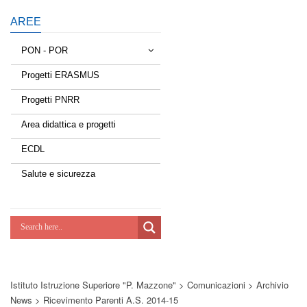
AREE
PON - POR
Progetti ERASMUS
Tessere la rete
Progetti PNRR
Estate a scuola
Area didattica e progetti
Scuola d'estate
ECDL
Miglioriamoci
Salute e sicurezza
Realizzazione di reti locali, cablate e
wireless nelle scuole
Lab Green
Socializziamo
Istituto Istruzione Superiore "P. Mazzone"
>
Comunicazioni
>
Archivio
Potenziamoci
News
>
Ricevimento Parenti A.s. 2014-15