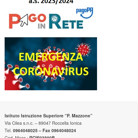
Istituto Istruzione Superiore “P. Mazzone”
Via Cilea s.n.c. – 89047 Roccella Ionica
Tel.
0964048025 – Fax 0964048024
Cod. Mecc.:
RCIS03800B