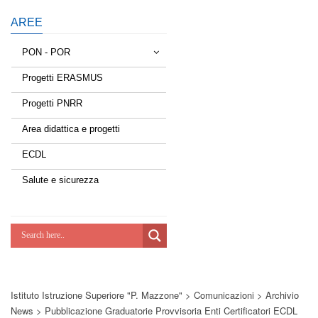
AREE
PON - POR
Progetti ERASMUS
Tessere la rete
Progetti PNRR
Estate a scuola
Area didattica e progetti
Scuola d'estate
ECDL
Miglioriamoci
Salute e sicurezza
Realizzazione di reti locali, cablate e
wireless nelle scuole
Lab Green
Socializziamo
Istituto Istruzione Superiore "P. Mazzone"
>
Comunicazioni
>
Archivio
Potenziamoci
News
>
Pubblicazione Graduatorie Provvisoria Enti Certificatori ECDL