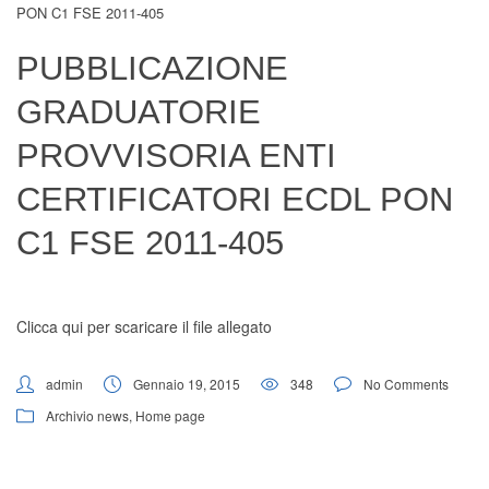
PON C1 FSE 2011-405
Digital Board
PUBBLICAZIONE
GRADUATORIE
PROVVISORIA ENTI
CERTIFICATORI ECDL PON
C1 FSE 2011-405
Clicca qui per scaricare il file allegato
admin
Gennaio 19, 2015
348
No Comments
Archivio news
,
Home page