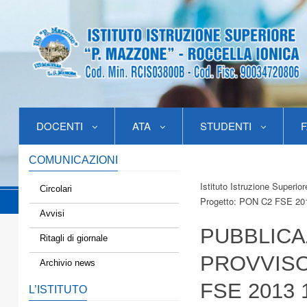
DOCENTI
ATA
STUDENTI
F
COMUNICAZIONI
Istituto Istruzione Superio
Circolari
Progetto: PON C2 FSE 2013
Avvisi
PUBBLICA
Ritagli di giornale
PROVVISO
Archivio news
FSE 2013 
L’ISTITUTO