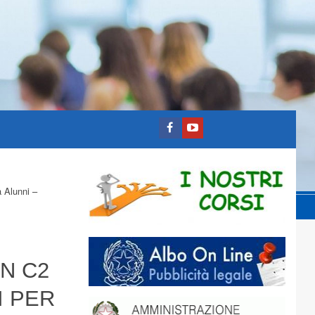
 Alunni –
N C2
I PER