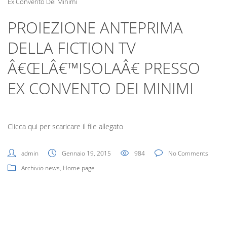
Digital Board
Ex Convento Dei Minimi
PROIEZIONE ANTEPRIMA
DELLA FICTION TV
Â€ŒLÂ€™ISOLAÂ€ PRESSO
EX CONVENTO DEI MINIMI
Clicca qui per scaricare il file allegato
admin
Gennaio 19, 2015
984
No Comments
Archivio news
,
Home page