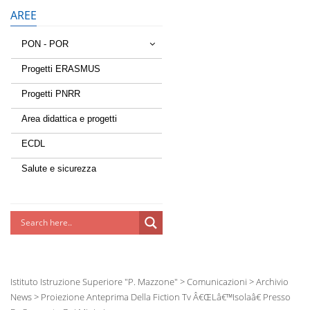
AREE
PON - POR
Tessere la rete
Progetti ERASMUS
Progetti PNRR
Estate a scuola
Area didattica e progetti
Scuola d'estate
ECDL
Miglioriamoci
Salute e sicurezza
Realizzazione di reti locali,
cablate e wireless nelle scuole
Lab Green
Socializziamo
Istituto Istruzione Superiore "P. Mazzone"
>
Comunicazioni
>
Archivio
Potenziamoci
News
>
Proiezione Anteprima Della Fiction Tv Â€œLâ€™isolaâ€ Presso