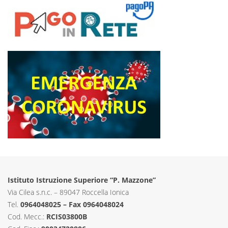
Istituto Istruzione Superiore “P. Mazzone”
Via Cilea s.n.c. – 89047 Roccella Ionica
Tel.
0964048025 – Fax 0964048024
Cod. Mecc.:
RCIS03800B