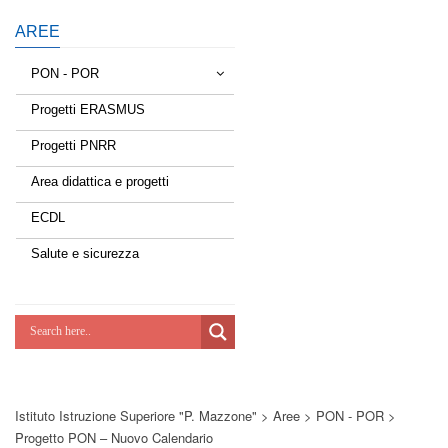
AREE
PON - POR
Progetti ERASMUS
Tessere la rete
Progetti PNRR
Estate a scuola
Area didattica e progetti
Scuola d'estate
ECDL
Miglioriamoci
Salute e sicurezza
Realizzazione di reti locali, cablate e
wireless nelle scuole
Lab Green
Socializziamo
Istituto Istruzione Superiore "P. Mazzone"
>
Aree
>
PON - POR
>
Potenziamoci
Progetto PON – Nuovo Calendario