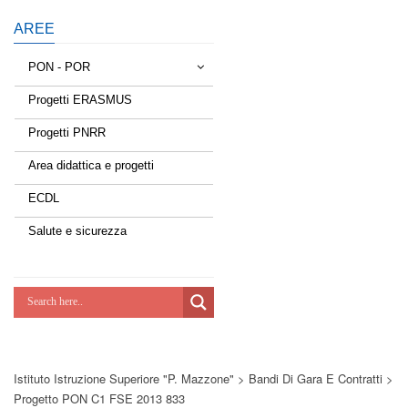
AREE
PON - POR
Progetti ERASMUS
Tessere la rete
Progetti PNRR
Estate a scuola
Area didattica e progetti
Scuola d'estate
ECDL
Miglioriamoci
Salute e sicurezza
Realizzazione di reti locali, cablate e
wireless nelle scuole
Lab Green
Socializziamo
Istituto Istruzione Superiore "P. Mazzone"
>
Bandi Di Gara E Contratti
>
Potenziamoci
Progetto PON C1 FSE 2013 833