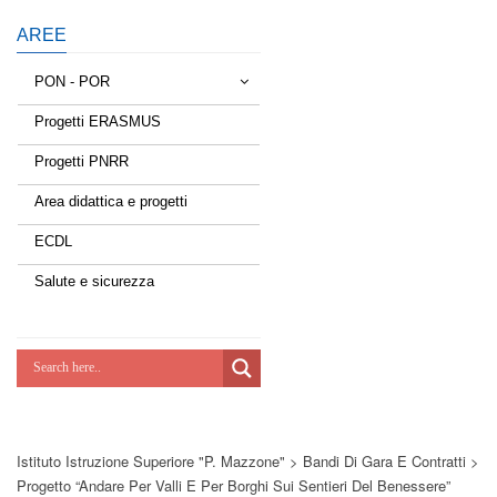
AREE
PON - POR
Progetti ERASMUS
Tessere la rete
Progetti PNRR
Estate a scuola
Area didattica e progetti
Scuola d'estate
ECDL
Miglioriamoci
Salute e sicurezza
Realizzazione di reti locali, cablate e
wireless nelle scuole
Lab Green
Socializziamo
Istituto Istruzione Superiore "P. Mazzone"
>
Bandi Di Gara E Contratti
>
Potenziamoci
Progetto “Andare Per Valli E Per Borghi Sui Sentieri Del Benessere”