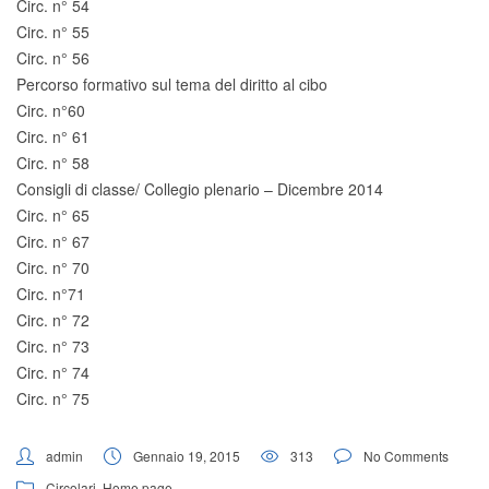
Circ. n° 54
Circ. n° 55
Circ. n° 56
Percorso formativo sul tema del diritto al cibo
Circ. n°60
Circ. n° 61
Circ. n° 58
Consigli di classe/ Collegio plenario – Dicembre 2014
Circ. n° 65
Circ. n° 67
Circ. n° 70
Circ. n°71
Circ. n° 72
Circ. n° 73
Circ. n° 74
Circ. n° 75
admin
Gennaio 19, 2015
313
No Comments
Circolari
,
Home page