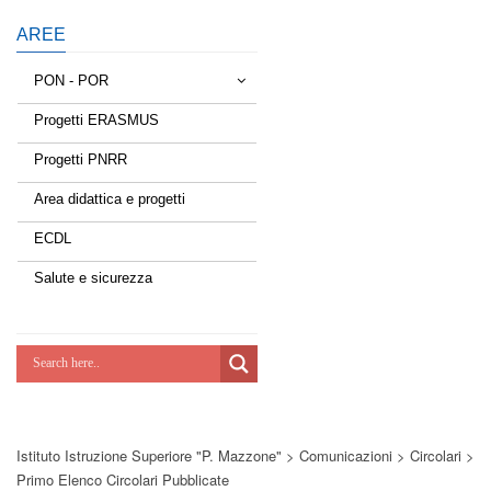
AREE
PON - POR
Progetti ERASMUS
Tessere la rete
Progetti PNRR
Estate a scuola
Area didattica e progetti
Scuola d'estate
ECDL
Miglioriamoci
Salute e sicurezza
Realizzazione di reti locali, cablate e
wireless nelle scuole
Lab Green
Socializziamo
Istituto Istruzione Superiore "P. Mazzone"
>
Comunicazioni
>
Circolari
>
Potenziamoci
Primo Elenco Circolari Pubblicate