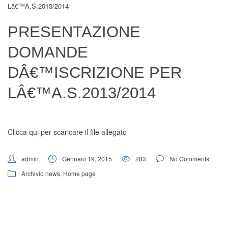
Lâ€™a.s.2013/2014
Digital Board
PRESENTAZIONE
DOMANDE
DÂ€™ISCRIZIONE PER
LÂ€™A.S.2013/2014
Clicca qui per scaricare il file allegato
admin
Gennaio 19, 2015
283
No Comments
Archivio news
,
Home page