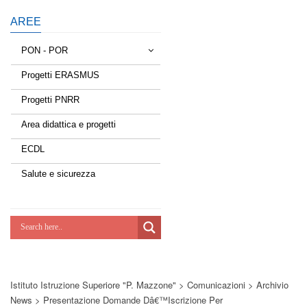
AREE
PON - POR
Progetti ERASMUS
Tessere la rete
Progetti PNRR
Estate a scuola
Area didattica e progetti
Scuola d'estate
ECDL
Miglioriamoci
Salute e sicurezza
Realizzazione di reti locali, cablate e
wireless nelle scuole
Lab Green
Socializziamo
Istituto Istruzione Superiore "P. Mazzone"
>
Comunicazioni
>
Archivio
Potenziamoci
News
>
Presentazione Domande Dâ€™iscrizione Per