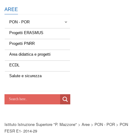
AREE
PON - POR
Progetti ERASMUS
Tessere la rete
Progetti PNRR
Estate a scuola
Area didattica e progetti
Scuola d'estate
ECDL
Miglioriamoci
Salute e sicurezza
Realizzazione di reti locali, cablate e
wireless nelle scuole
Lab Green
Socializziamo
Istituto Istruzione Superiore "P. Mazzone"
>
Aree
>
PON - POR
>
PON
Potenziamoci
FESR E1- 2014-29