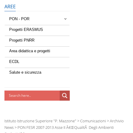
AREE
PON - POR
Tessere la rete
Progetti ERASMUS
Progetti PNRR
Estate a scuola
Area didattica e progetti
Scuola d'estate
ECDL
Miglioriamoci
Salute e sicurezza
Realizzazione di reti locali,
cablate e wireless nelle scuole
Lab Green
Socializziamo
Istituto Istruzione Superiore "P. Mazzone"
>
Comunicazioni
>
Archivio
Potenziamoci
News
>
PON FESR 2007-2013 Asse II Â€œQualitÃ Degli Ambienti