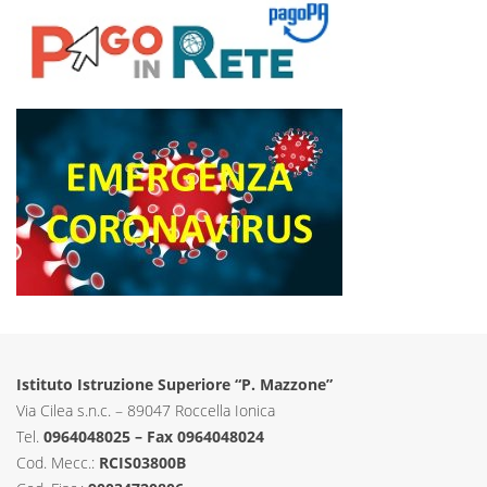
Istituto Istruzione Superiore “P. Mazzone”
Via Cilea s.n.c. – 89047 Roccella Ionica
Tel.
0964048025 – Fax 0964048024
Cod. Mecc.:
RCIS03800B