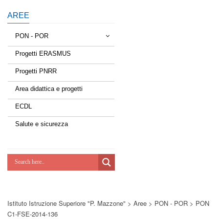
AREE
PON - POR
Progetti ERASMUS
Tessere la rete
Progetti PNRR
Estate a scuola
Area didattica e progetti
Scuola d'estate
ECDL
Miglioriamoci
Salute e sicurezza
Realizzazione di reti locali, cablate e
wireless nelle scuole
Lab Green
Socializziamo
Istituto Istruzione Superiore "P. Mazzone"
>
Aree
>
PON - POR
>
PON
Potenziamoci
C1-FSE-2014-136