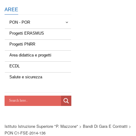
AREE
PON - POR
Progetti ERASMUS
Tessere la rete
Progetti PNRR
Estate a scuola
Area didattica e progetti
Scuola d'estate
ECDL
Miglioriamoci
Salute e sicurezza
Realizzazione di reti locali, cablate e
wireless nelle scuole
Lab Green
Socializziamo
Istituto Istruzione Superiore "P. Mazzone"
>
Bandi Di Gara E Contratti
>
Potenziamoci
PON C1-FSE-2014-136