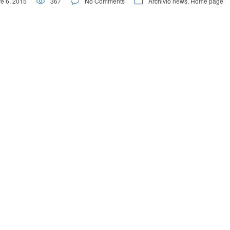
e 6, 2015
367
No Comments
Archivio news
,
Home page