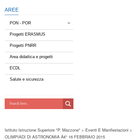
AREE
PON - POR
Progetti ERASMUS
Tessere la rete
Progetti PNRR
Estate a scuola
Area didattica e progetti
Scuola d'estate
ECDL
Miglioriamoci
Salute e sicurezza
Realizzazione di reti locali, cablate e
wireless nelle scuole
Lab Green
Socializziamo
Istituto Istruzione Superiore "P. Mazzone"
>
Eventi E Manifestazioni
>
Potenziamoci
OLIMPIADI DI ASTRONOMIA Â€“ 16 FEBBRAIO 2015