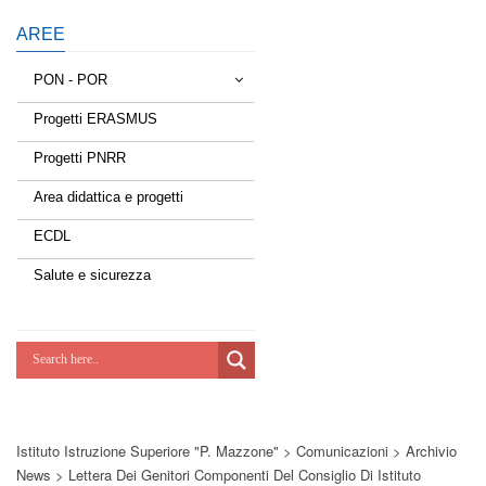
AREE
PON - POR
Progetti ERASMUS
Tessere la rete
Progetti PNRR
Estate a scuola
Area didattica e progetti
Scuola d'estate
ECDL
Miglioriamoci
Salute e sicurezza
Realizzazione di reti locali, cablate e
wireless nelle scuole
Lab Green
Socializziamo
Istituto Istruzione Superiore "P. Mazzone"
>
Comunicazioni
>
Archivio
Potenziamoci
News
>
Lettera Dei Genitori Componenti Del Consiglio Di Istituto