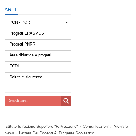
AREE
PON - POR
Progetti ERASMUS
Tessere la rete
Progetti PNRR
Estate a scuola
Area didattica e progetti
Scuola d'estate
ECDL
Miglioriamoci
Salute e sicurezza
Realizzazione di reti locali, cablate e
wireless nelle scuole
Lab Green
Socializziamo
Istituto Istruzione Superiore "P. Mazzone"
>
Comunicazioni
>
Archivio
Potenziamoci
News
>
Lettera Dei Docenti Al Dirigente Scolastico