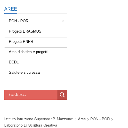
AREE
PON - POR
Progetti ERASMUS
Tessere la rete
Progetti PNRR
Estate a scuola
Area didattica e progetti
Scuola d'estate
ECDL
Miglioriamoci
Salute e sicurezza
Realizzazione di reti locali, cablate e
wireless nelle scuole
Lab Green
Socializziamo
Istituto Istruzione Superiore "P. Mazzone"
>
Aree
>
PON - POR
>
Potenziamoci
Laboratorio Di Scrittura Creativa