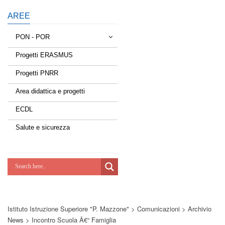
AREE
PON - POR
Progetti ERASMUS
Tessere la rete
Progetti PNRR
Estate a scuola
Area didattica e progetti
Scuola d'estate
ECDL
Miglioriamoci
Salute e sicurezza
Realizzazione di reti locali, cablate e
wireless nelle scuole
Lab Green
Socializziamo
Istituto Istruzione Superiore "P. Mazzone"
>
Comunicazioni
>
Archivio
Potenziamoci
News
>
Incontro Scuola Â€“ Famiglia