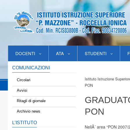
DOCENTI
ATA
STUDENTI
F
COMUNICAZIONI
Istituto Istruzione Superio
Circolari
PON
Avvisi
GRADUATO
Ritagli di giornale
PON
Archivio news
L’ISTITUTO
NellÂ´ area “PON 2007/20