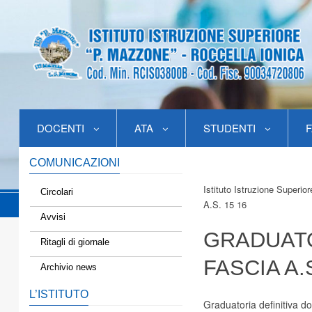
DOCENTI
ATA
STUDENTI
F
COMUNICAZIONI
Istituto Istruzione Superio
Circolari
A.s. 15 16
Avvisi
GRADUATO
Ritagli di giornale
FASCIA A.S
Archivio news
L’ISTITUTO
Graduatoria definitiva do